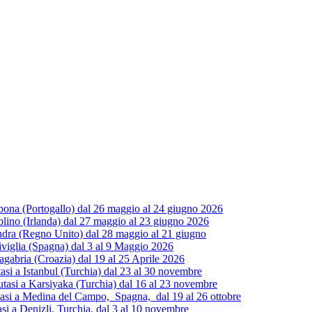
ona (Portogallo) dal 26 maggio al 24 giugno 2026
ino (Irlanda) dal 27 maggio al 23 giugno 2026
dra (Regno Unito) dal 28 maggio al 21 giugno
iviglia (Spagna) dal 3 al 9 Maggio 2026
gabria (Croazia) dal 19 al 25 Aprile 2026
 a Istanbul (Turchia) dal 23 al 30 novembre
si a Karsiyaka (Turchia) dal 16 al 23 novembre
i a Medina del Campo, Spagna, dal 19 al 26 ottobre
 a Denizli, Turchia, dal 3 al 10 novembre