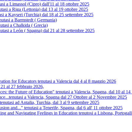
 a Limassol (Cipro) dall'11 al 18 ottobre 2025
i a Riga (Lettonia) dal 13 al 19 ottobre 2025
 a Kayseri (Turchia) dal 18 al 25 settembre 2025
utasi a Barmstedt ( Germania)
tasi a Chalkida ( Grecia)
tasi a León ( Spagna) dal 21 al 28 settembre 2025
tion for Educators tenutasi a Valencia dal 4 al 8 maggio 2026
 21 al 27 febbraio 2026,
s: the Future of Education" tenutasi a Valencia, Spagna, dal 10 al 
nce...tenutasi a Valencia, Spagna dal 27 Ottobre al 2 Novembre 2025
.tenutasi ad Antalia, Turchia, dal 3 al 9 settembre 2025
usion and..." tenutasi a Tenerife, Spagna, dal 6 all' 11 ottobre 2025
 and Navigating Feelings in Education tenutosi a Lisbona, Portogall