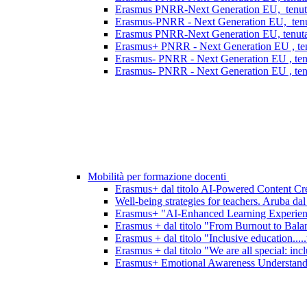
Erasmus PNRR-Next Generation EU, tenutasi
Erasmus-PNRR - Next Generation EU, tenutas
Erasmus PNRR-Next Generation EU, tenutasi
Erasmus+ PNRR - Next Generation EU , ten
Erasmus- PNRR - Next Generation EU , tenu
Erasmus- PNRR - Next Generation EU , tenu
Mobilità per formazione docenti
Erasmus+ dal titolo AI-Powered Content Crea
Well-being strategies for teachers. Aruba dal
Erasmus+ "AI-Enhanced Learning Experience
Erasmus + dal titolo "From Burnout to Bala
Erasmus + dal titolo "Inclusive education....
Erasmus + dal titolo "We are all special: incl
Erasmus+ Emotional Awareness Understanding