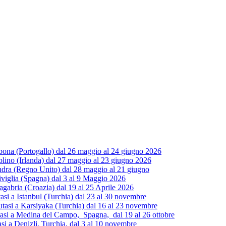
ona (Portogallo) dal 26 maggio al 24 giugno 2026
ino (Irlanda) dal 27 maggio al 23 giugno 2026
dra (Regno Unito) dal 28 maggio al 21 giugno
iviglia (Spagna) dal 3 al 9 Maggio 2026
gabria (Croazia) dal 19 al 25 Aprile 2026
 a Istanbul (Turchia) dal 23 al 30 novembre
si a Karsiyaka (Turchia) dal 16 al 23 novembre
i a Medina del Campo, Spagna, dal 19 al 26 ottobre
 a Denizli, Turchia, dal 3 al 10 novembre