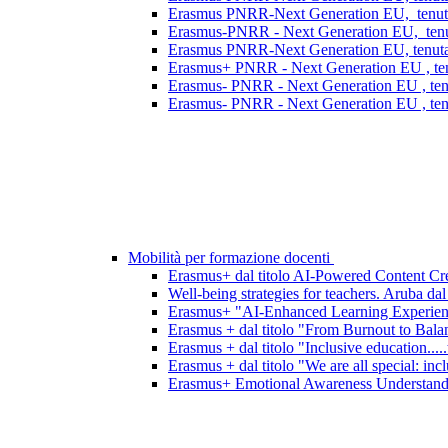
Erasmus PNRR-Next Generation EU, tenutasi
Erasmus-PNRR - Next Generation EU, tenutas
Erasmus PNRR-Next Generation EU, tenutasi
Erasmus+ PNRR - Next Generation EU , ten
Erasmus- PNRR - Next Generation EU , tenu
Erasmus- PNRR - Next Generation EU , tenu
Mobilità per formazione docenti
Erasmus+ dal titolo AI-Powered Content Crea
Well-being strategies for teachers. Aruba dal
Erasmus+ "AI-Enhanced Learning Experience
Erasmus + dal titolo "From Burnout to Bala
Erasmus + dal titolo "Inclusive education....
Erasmus + dal titolo "We are all special: incl
Erasmus+ Emotional Awareness Understanding