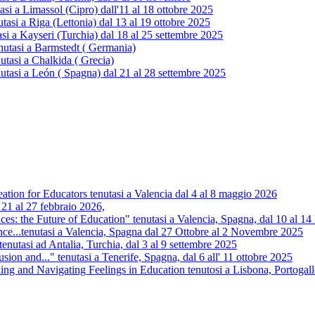
 a Limassol (Cipro) dall'11 al 18 ottobre 2025
i a Riga (Lettonia) dal 13 al 19 ottobre 2025
 a Kayseri (Turchia) dal 18 al 25 settembre 2025
utasi a Barmstedt ( Germania)
tasi a Chalkida ( Grecia)
tasi a León ( Spagna) dal 21 al 28 settembre 2025
tion for Educators tenutasi a Valencia dal 4 al 8 maggio 2026
 21 al 27 febbraio 2026,
s: the Future of Education" tenutasi a Valencia, Spagna, dal 10 al 
nce...tenutasi a Valencia, Spagna dal 27 Ottobre al 2 Novembre 2025
.tenutasi ad Antalia, Turchia, dal 3 al 9 settembre 2025
usion and..." tenutasi a Tenerife, Spagna, dal 6 all' 11 ottobre 2025
 and Navigating Feelings in Education tenutosi a Lisbona, Portogall