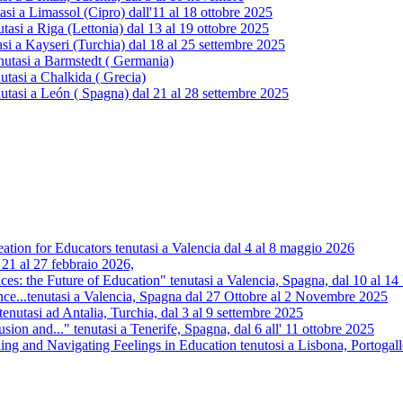
 a Limassol (Cipro) dall'11 al 18 ottobre 2025
i a Riga (Lettonia) dal 13 al 19 ottobre 2025
 a Kayseri (Turchia) dal 18 al 25 settembre 2025
utasi a Barmstedt ( Germania)
tasi a Chalkida ( Grecia)
tasi a León ( Spagna) dal 21 al 28 settembre 2025
tion for Educators tenutasi a Valencia dal 4 al 8 maggio 2026
 21 al 27 febbraio 2026,
s: the Future of Education" tenutasi a Valencia, Spagna, dal 10 al 
nce...tenutasi a Valencia, Spagna dal 27 Ottobre al 2 Novembre 2025
.tenutasi ad Antalia, Turchia, dal 3 al 9 settembre 2025
usion and..." tenutasi a Tenerife, Spagna, dal 6 all' 11 ottobre 2025
 and Navigating Feelings in Education tenutosi a Lisbona, Portogall