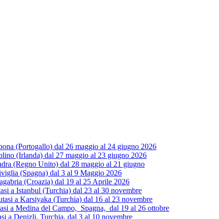
ona (Portogallo) dal 26 maggio al 24 giugno 2026
ino (Irlanda) dal 27 maggio al 23 giugno 2026
dra (Regno Unito) dal 28 maggio al 21 giugno
iviglia (Spagna) dal 3 al 9 Maggio 2026
gabria (Croazia) dal 19 al 25 Aprile 2026
 a Istanbul (Turchia) dal 23 al 30 novembre
si a Karsiyaka (Turchia) dal 16 al 23 novembre
i a Medina del Campo, Spagna, dal 19 al 26 ottobre
 a Denizli, Turchia, dal 3 al 10 novembre