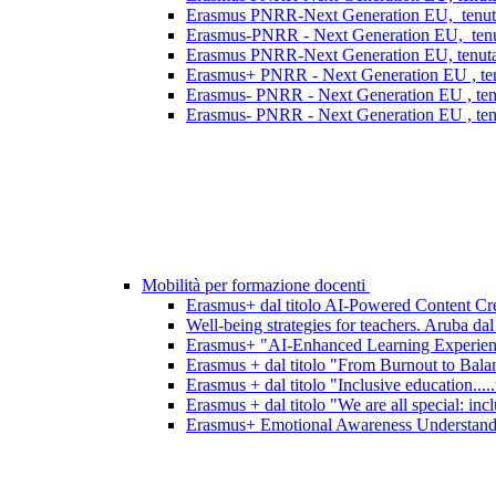
Erasmus PNRR-Next Generation EU, tenutasi
Erasmus-PNRR - Next Generation EU, tenutas
Erasmus PNRR-Next Generation EU, tenutasi
Erasmus+ PNRR - Next Generation EU , ten
Erasmus- PNRR - Next Generation EU , tenu
Erasmus- PNRR - Next Generation EU , tenu
Mobilità per formazione docenti
Erasmus+ dal titolo AI-Powered Content Crea
Well-being strategies for teachers. Aruba dal
Erasmus+ "AI-Enhanced Learning Experience
Erasmus + dal titolo "From Burnout to Bala
Erasmus + dal titolo "Inclusive education....
Erasmus + dal titolo "We are all special: incl
Erasmus+ Emotional Awareness Understanding