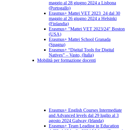
maggio al 28 giugno 2024 a Lisbona
(Portogallo)
Erasmus+ Mattei VET 2023_24 dal 30
maggio al 26 giugno 2024 a Helsinki
(Finlandia)
Erasmus+ "Mattei VET 2023/24" Boston
(USA)
Erasmus+ Mattei School Granada
(Spagna)
Erasmus+ “Digital Tools for Digital
Natives” – Vasto, (Italia)
Mobilità per formazione docenti
Erasmus+ English Courses Intermediate
and Advanced levels dal 29 luglio al 3
agosto 2024 Galway (Irlanda)
Erasmus+ Team Leading in Education