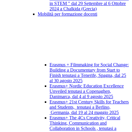
in STEM " dal 29 Settembre al 6 Ottobre
2024 a Chalkida (Grecia)
Mobilità per formazione docenti
Erasmus + Filmmaking for Social Change:
Building a Documentary from Start to
Finish tenutasi a Tenerife, Spagna, dal 25
al 30 agosto 2025
Erasmus+ Nordic Education Excellence
Unveiled tenutasi a Copenaghen,
Danimarca, dal 4 al 9 agosto 2025
Erasmus+ 21st Century Skills for Teachers
and Students, tenutasi a Berlino,
Germania, dal 19 al 24 maggio 2025
Erasmus+ The 4Cs Creativity, Critical
Thinking, Communication and
Collaboration in Schools , tenutasi a