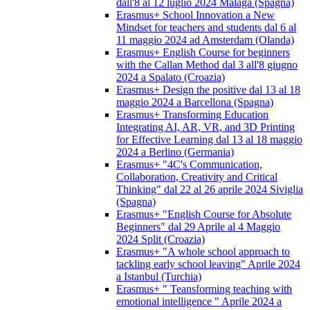
dall'8 al 12 luglio 2024 Malaga (Spagna)
Erasmus+ School Innovation a New
Mindset for teachers and students dal 6 al
11 maggio 2024 ad Amsterdam (Olanda)
Erasmus+ English Course for beginners
with the Callan Method dal 3 all'8 giugno
2024 a Spalato (Croazia)
Erasmus+ Design the positive dal 13 al 18
maggio 2024 a Barcellona (Spagna)
Erasmus+ Transforming Education
Integrating AI, AR, VR, and 3D Printing
for Effective Learning dal 13 al 18 maggio
2024 a Berlino (Germania)
Erasmus+ "4C's Communication,
Collaboration, Creativity and Critical
Thinking" dal 22 al 26 aprile 2024 Siviglia
(Spagna)
Erasmus+ "English Course for Absolute
Beginners" dal 29 Aprile al 4 Maggio
2024 Split (Croazia)
Erasmus+ "A whole school approach to
tackling early school leaving" Aprile 2024
a Istanbul (Turchia)
Erasmus+ " Teansforming teaching with
emotional intelligence " Aprile 2024 a