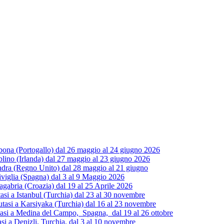
ona (Portogallo) dal 26 maggio al 24 giugno 2026
ino (Irlanda) dal 27 maggio al 23 giugno 2026
dra (Regno Unito) dal 28 maggio al 21 giugno
iviglia (Spagna) dal 3 al 9 Maggio 2026
gabria (Croazia) dal 19 al 25 Aprile 2026
 a Istanbul (Turchia) dal 23 al 30 novembre
si a Karsiyaka (Turchia) dal 16 al 23 novembre
i a Medina del Campo, Spagna, dal 19 al 26 ottobre
 a Denizli, Turchia, dal 3 al 10 novembre