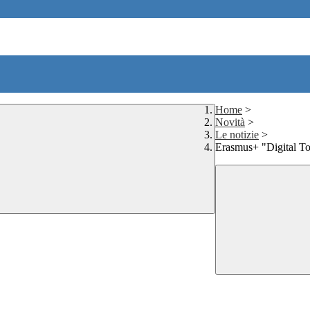
Home
>
Novità
>
Le notizie
>
Erasmus+ "Digital To