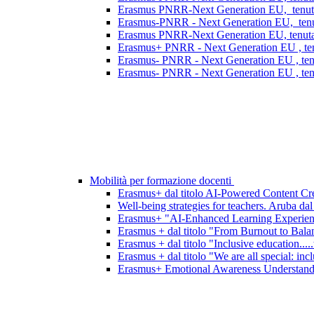
Erasmus PNRR-Next Generation EU, tenutasi
Erasmus-PNRR - Next Generation EU, tenutas
Erasmus PNRR-Next Generation EU, tenutasi
Erasmus+ PNRR - Next Generation EU , ten
Erasmus- PNRR - Next Generation EU , tenu
Erasmus- PNRR - Next Generation EU , tenu
Mobilità per formazione docenti
Erasmus+ dal titolo AI-Powered Content Crea
Well-being strategies for teachers. Aruba dal
Erasmus+ "AI-Enhanced Learning Experience
Erasmus + dal titolo "From Burnout to Bala
Erasmus + dal titolo "Inclusive education....
Erasmus + dal titolo "We are all special: incl
Erasmus+ Emotional Awareness Understanding