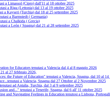
 a Limassol (Cipro) dall'11 al 18 ottobre 2025
i a Riga (Lettonia) dal 13 al 19 ottobre 2025
 a Kayseri (Turchia) dal 18 al 25 settembre 2025
utasi a Barmstedt ( Germania)
tasi a Chalkida ( Grecia)
tasi a León ( Spagna) dal 21 al 28 settembre 2025
tion for Educators tenutasi a Valencia dal 4 al 8 maggio 2026
 21 al 27 febbraio 2026,
s: the Future of Education" tenutasi a Valencia, Spagna, dal 10 al 
nce...tenutasi a Valencia, Spagna dal 27 Ottobre al 2 Novembre 2025
.tenutasi ad Antalia, Turchia, dal 3 al 9 settembre 2025
usion and..." tenutasi a Tenerife, Spagna, dal 6 all' 11 ottobre 2025
 and Navigating Feelings in Education tenutosi a Lisbona, Portogall