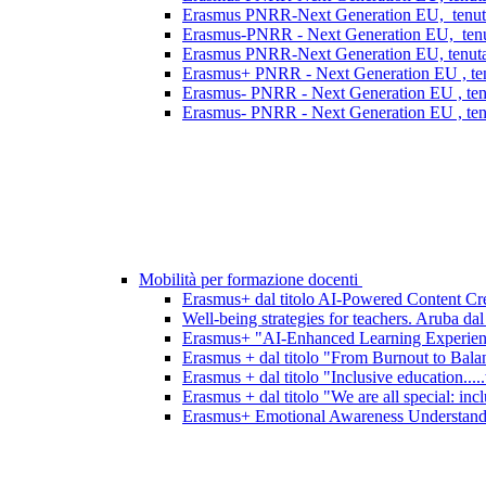
Erasmus PNRR-Next Generation EU, tenutasi
Erasmus-PNRR - Next Generation EU, tenutas
Erasmus PNRR-Next Generation EU, tenutasi
Erasmus+ PNRR - Next Generation EU , ten
Erasmus- PNRR - Next Generation EU , tenu
Erasmus- PNRR - Next Generation EU , tenu
Mobilità per formazione docenti
Erasmus+ dal titolo AI-Powered Content Crea
Well-being strategies for teachers. Aruba dal
Erasmus+ "AI-Enhanced Learning Experience
Erasmus + dal titolo "From Burnout to Bala
Erasmus + dal titolo "Inclusive education....
Erasmus + dal titolo "We are all special: incl
Erasmus+ Emotional Awareness Understanding