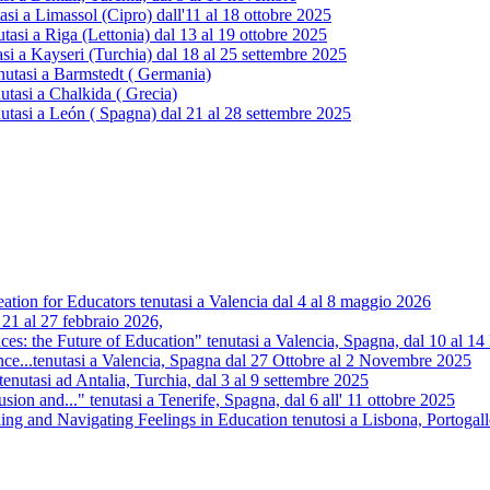
 a Limassol (Cipro) dall'11 al 18 ottobre 2025
i a Riga (Lettonia) dal 13 al 19 ottobre 2025
 a Kayseri (Turchia) dal 18 al 25 settembre 2025
utasi a Barmstedt ( Germania)
tasi a Chalkida ( Grecia)
tasi a León ( Spagna) dal 21 al 28 settembre 2025
tion for Educators tenutasi a Valencia dal 4 al 8 maggio 2026
 21 al 27 febbraio 2026,
s: the Future of Education" tenutasi a Valencia, Spagna, dal 10 al 
nce...tenutasi a Valencia, Spagna dal 27 Ottobre al 2 Novembre 2025
.tenutasi ad Antalia, Turchia, dal 3 al 9 settembre 2025
usion and..." tenutasi a Tenerife, Spagna, dal 6 all' 11 ottobre 2025
 and Navigating Feelings in Education tenutosi a Lisbona, Portogall