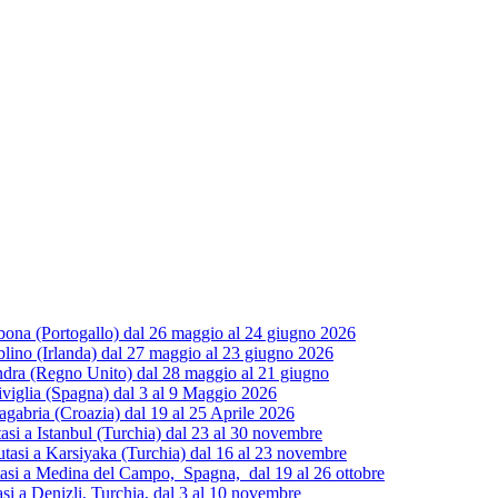
ona (Portogallo) dal 26 maggio al 24 giugno 2026
ino (Irlanda) dal 27 maggio al 23 giugno 2026
dra (Regno Unito) dal 28 maggio al 21 giugno
iviglia (Spagna) dal 3 al 9 Maggio 2026
gabria (Croazia) dal 19 al 25 Aprile 2026
 a Istanbul (Turchia) dal 23 al 30 novembre
si a Karsiyaka (Turchia) dal 16 al 23 novembre
i a Medina del Campo, Spagna, dal 19 al 26 ottobre
 a Denizli, Turchia, dal 3 al 10 novembre