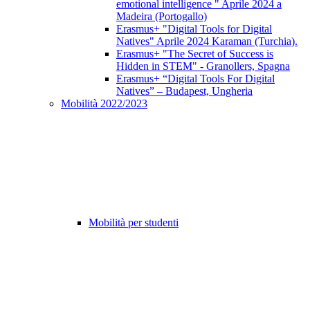
emotional intelligence " Aprile 2024 a
Madeira (Portogallo)
Erasmus+ "Digital Tools for Digital
Natives" Aprile 2024 Karaman (Turchia).
Erasmus+ "The Secret of Success is
Hidden in STEM" - Granollers, Spagna
Erasmus+ “Digital Tools For Digital
Natives” – Budapest, Ungheria
Mobilità 2022/2023
Mobilità per studenti