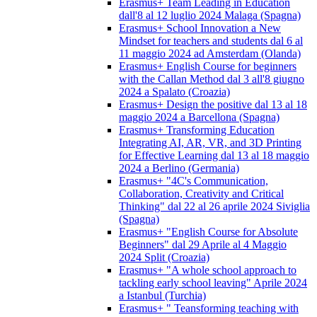
Erasmus+ Team Leading in Education
dall'8 al 12 luglio 2024 Malaga (Spagna)
Erasmus+ School Innovation a New
Mindset for teachers and students dal 6 al
11 maggio 2024 ad Amsterdam (Olanda)
Erasmus+ English Course for beginners
with the Callan Method dal 3 all'8 giugno
2024 a Spalato (Croazia)
Erasmus+ Design the positive dal 13 al 18
maggio 2024 a Barcellona (Spagna)
Erasmus+ Transforming Education
Integrating AI, AR, VR, and 3D Printing
for Effective Learning dal 13 al 18 maggio
2024 a Berlino (Germania)
Erasmus+ "4C's Communication,
Collaboration, Creativity and Critical
Thinking" dal 22 al 26 aprile 2024 Siviglia
(Spagna)
Erasmus+ "English Course for Absolute
Beginners" dal 29 Aprile al 4 Maggio
2024 Split (Croazia)
Erasmus+ "A whole school approach to
tackling early school leaving" Aprile 2024
a Istanbul (Turchia)
Erasmus+ " Teansforming teaching with