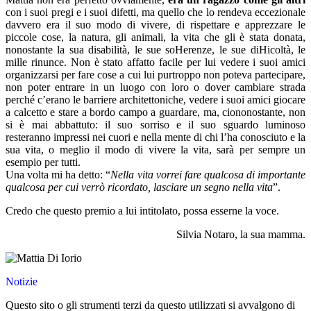
con i suoi pregi e i suoi difetti, ma quello che lo rendeva eccezionale
davvero era il suo modo di vivere, di rispettare e apprezzare le
piccole cose, la natura, gli animali, la vita che gli è stata donata,
nonostante la sua disabilità, le sue soHerenze, le sue diHicoltà, le
mille rinunce. Non è stato affatto facile per lui vedere i suoi amici
organizzarsi per fare cose a cui lui purtroppo non poteva partecipare,
non poter entrare in un luogo con loro o dover cambiare strada
perché c’erano le barriere architettoniche, vedere i suoi amici giocare
a calcetto e stare a bordo campo a guardare, ma, ciononostante, non
si è mai abbattuto: il suo sorriso e il suo sguardo luminoso
resteranno impressi nei cuori e nella mente di chi l’ha conosciuto e la
sua vita, o meglio il modo di vivere la vita, sarà per sempre un
esempio per tutti.
Una volta mi ha detto: “
Nella vita vorrei fare qualcosa di importante
qualcosa per cui verrò ricordato, lasciare un segno nella vita
”.
Credo che questo premio a lui intitolato, possa esserne la voce.
Silvia Notaro, la sua mamma.
Notizie
Questo sito o gli strumenti terzi da questo utilizzati si avvalgono di