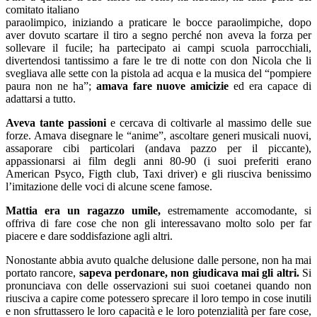
comitato italiano
paraolimpico, iniziando a praticare le bocce paraolimpiche, dopo
aver dovuto scartare il tiro a segno perché non aveva la forza per
sollevare il fucile; ha partecipato ai campi scuola parrocchiali,
divertendosi tantissimo a fare le tre di notte con don Nicola che li
svegliava alle sette con la pistola ad acqua e la musica del “pompiere
paura non ne ha”;
amava fare nuove amicizie
ed era capace di
adattarsi a tutto.
Aveva tante passioni
e cercava di coltivarle al massimo delle sue
forze. Amava disegnare le “anime”, ascoltare generi musicali nuovi,
assaporare cibi particolari (andava pazzo per il piccante),
appassionarsi ai film degli anni 80-90 (i suoi preferiti erano
American Psyco, Figth club, Taxi driver) e gli riusciva benissimo
l’imitazione delle voci di alcune scene famose.
Mattia era un ragazzo umile,
estremamente accomodante, si
offriva di fare cose che non gli interessavano molto solo per far
piacere e dare soddisfazione agli altri.
Nonostante abbia avuto qualche delusione dalle persone, non ha mai
portato rancore,
sapeva perdonare, non giudicava mai gli altri.
Si
pronunciava con delle osservazioni sui suoi coetanei quando non
riusciva a capire come potessero sprecare il loro tempo in cose inutili
e non sfruttassero le loro capacità e le loro potenzialità per fare cose,