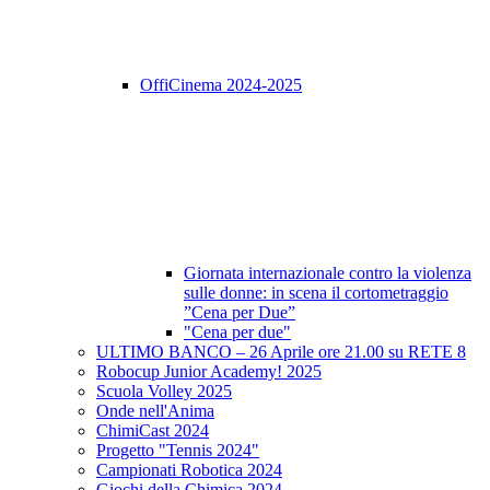
OffiCinema 2024-2025
Giornata internazionale contro la violenza
sulle donne: in scena il cortometraggio
”Cena per Due”
"Cena per due"
ULTIMO BANCO – 26 Aprile ore 21.00 su RETE 8
Robocup Junior Academy! 2025
Scuola Volley 2025
Onde nell'Anima
ChimiCast 2024
Progetto "Tennis 2024"
Campionati Robotica 2024
Giochi della Chimica 2024