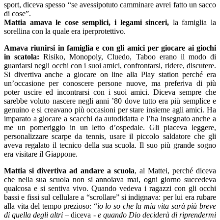
sport, diceva spesso “se avessipotuto camminare avrei fatto un sacco
di cose”.
Mattia amava le cose semplici, i legami sinceri,
la famiglia la
sorellina con la quale era iperprotettivo.
Amava riunirsi in famiglia e con gli amici per giocare ai giochi
in scatola:
Risiko, Monopoly, Cluedo, Taboo erano il modo di
guardarsi negli occhi con i suoi amici, confrontarsi, ridere, discutere.
Si divertiva anche a giocare on line alla Play station perché era
un’occasione per conoscere persone nuove, ma preferiva di più
poter uscire ed incontrarsi con i suoi amici. Diceva sempre che
sarebbe voluto nascere negli anni ’80 dove tutto era più semplice e
genuino e si creavano più occasioni per stare insieme agli amici. Ha
imparato a giocare a scacchi da autodidatta e l’ha insegnato anche a
me un pomeriggio in un letto d’ospedale. Gli piaceva leggere,
personalizzare scarpe da tennis, usare il piccolo saldatore che gli
aveva regalato il tecnico della sua scuola. Il suo più grande sogno
era visitare il Giappone.
Mattia si divertiva ad andare a scuola
, al Mattei, perché diceva
che nella sua scuola non si annoiava mai, ogni giorno succedeva
qualcosa e si sentiva vivo. Quando vedeva i ragazzi con gli occhi
bassi e fissi sul cellulare a “scrollare” si indignava: per lui era rubare
alla vita del tempo prezioso: “
io lo so che la mia vita sarà più breve
di quella degli altri
– diceva -
e quando Dio deciderà di riprendermi