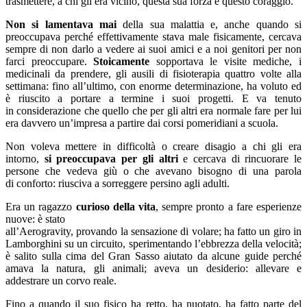
trasmettere, a chi gli era vicino, questa sua forza e questo coraggio.
Non si lamentava mai
della sua malattia e, anche quando si
preoccupava perché effettivamente stava male fisicamente, cercava
sempre di non darlo a vedere ai suoi amici e a noi genitori per non
farci preoccupare.
Stoicamente
sopportava le visite mediche, i
medicinali da prendere, gli ausili di fisioterapia quattro volte alla
settimana: fino all’ultimo, con enorme determinazione, ha voluto ed
è riuscito a portare a termine i suoi progetti. E va tenuto
in considerazione che quello che per gli altri era normale fare per lui
era davvero un’impresa a partire dai corsi pomeridiani a scuola.
Non voleva mettere in difficoltà o creare disagio a chi gli era
intorno,
si preoccupava per gli altri
e cercava di rincuorare le
persone che vedeva giù o che avevano bisogno di una parola
di conforto: riusciva a sorreggere persino agli adulti.
Era un ragazzo
curioso della vita
, sempre pronto a fare esperienze
nuove: è stato
all’Aerogravity, provando la sensazione di volare; ha fatto un giro in
Lamborghini su un circuito, sperimentando l’ebbrezza della velocità;
è salito sulla cima del Gran Sasso aiutato da alcune guide perché
amava la natura, gli animali; aveva un desiderio: allevare e
addestrare un corvo reale.
Fino a quando il suo fisico ha retto, ha nuotato, ha fatto parte del