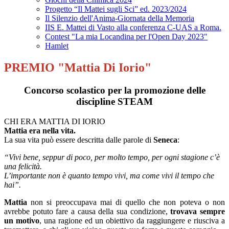
Progetto “Il Mattei sugli Sci” ed. 2023/2024
Il Silenzio dell'Anima-Giornata della Memoria
IIS E. Mattei di Vasto alla conferenza C-UAS a Roma.
Contest "La mia Locandina per l'Open Day 2023"
Hamlet
PREMIO "Mattia Di Iorio"
Concorso scolastico per la promozione delle
discipline STEAM
CHI ERA MATTIA DI IORIO
Mattia era nella vita.
La sua vita può essere descritta dalle parole di
Seneca
:
“Vivi bene, seppur di poco, per molto tempo, per ogni stagione c’è
una felicità.
L’importante non è quanto tempo vivi, ma come vivi il tempo che
hai”.
Mattia
non si preoccupava mai di quello che non poteva o non
avrebbe potuto fare a causa della sua condizione,
trovava sempre
un motivo
, una ragione ed un obiettivo da raggiungere e riusciva a