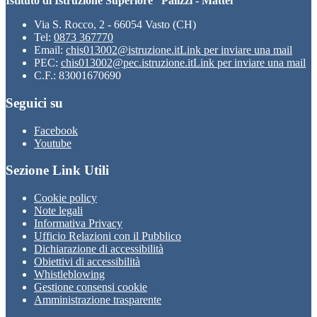
Istituto di Istruzione Superiore “Palizzi - Mattei”
Via S. Rocco, 2 - 66054 Vasto (CH)
Tel:
0873 367770
Email:
chis013002@istruzione.it
Link per inviare una mail
PEC:
chis013002@pec.istruzione.it
Link per inviare una mail
C.F.: 83001670690
Seguici su
Facebook
Youtube
Sezione Link Utili
Cookie policy
Note legali
Informativa Privacy
Ufficio Relazioni con il Pubblico
Dichiarazione di accessibilità
Obiettivi di accessibilità
Whistleblowing
Gestione consensi cookie
Amministrazione trasparente