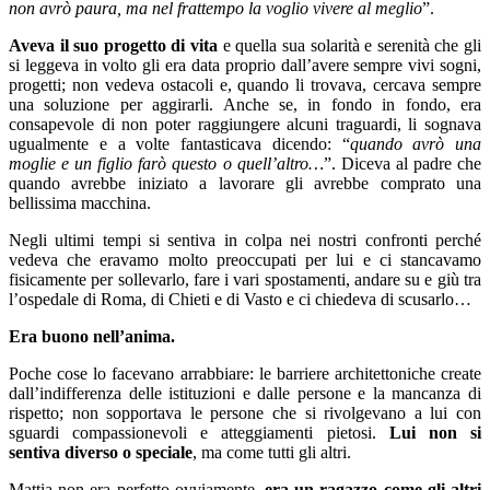
non avrò paura, ma nel frattempo la voglio vivere al meglio
”.
Aveva il suo progetto di vita
e quella sua solarità e serenità che gli
si leggeva in volto gli era data proprio dall’avere sempre vivi sogni,
progetti; non vedeva ostacoli e, quando li trovava, cercava sempre
una soluzione per aggirarli. Anche se, in fondo in fondo, era
consapevole di non poter raggiungere alcuni traguardi, li sognava
ugualmente e a volte fantasticava dicendo: “
quando avrò una
moglie e un figlio farò questo o quell’altro…
”. Diceva al padre che
quando avrebbe iniziato a lavorare gli avrebbe comprato una
bellissima macchina.
Negli ultimi tempi si sentiva in colpa nei nostri confronti perché
vedeva che eravamo molto preoccupati per lui e ci stancavamo
fisicamente per sollevarlo, fare i vari spostamenti, andare su e giù tra
l’ospedale di Roma, di Chieti e di Vasto e ci chiedeva di scusarlo…
Era buono nell’anima.
Poche cose lo facevano arrabbiare: le barriere architettoniche create
dall’indifferenza delle istituzioni e dalle persone e la mancanza di
rispetto; non sopportava le persone che si rivolgevano a lui con
sguardi compassionevoli e atteggiamenti pietosi.
Lui non si
sentiva diverso o speciale
, ma come tutti gli altri.
Mattia non era perfetto ovviamente,
era un ragazzo come gli altri