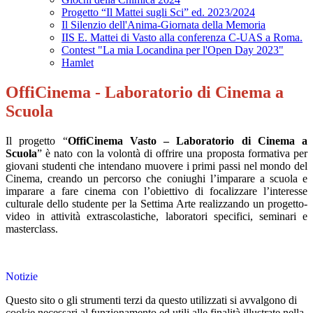
Progetto “Il Mattei sugli Sci” ed. 2023/2024
Il Silenzio dell'Anima-Giornata della Memoria
IIS E. Mattei di Vasto alla conferenza C-UAS a Roma.
Contest "La mia Locandina per l'Open Day 2023"
Hamlet
OffiCinema - Laboratorio di Cinema a
Scuola
Il progetto “
OffiCinema Vasto – Laboratorio di Cinema a
Scuola
” è nato con la volontà di offrire una proposta formativa per
giovani studenti che intendano muovere i primi passi nel mondo del
Cinema, creando un percorso che coniughi l’imparare a scuola e
imparare a fare cinema con l’obiettivo di focalizzare l’interesse
culturale dello studente per la Settima Arte realizzando un progetto-
video in attività extrascolastiche, laboratori specifici, seminari e
masterclass.
Notizie
Questo sito o gli strumenti terzi da questo utilizzati si avvalgono di
cookie necessari al funzionamento ed utili alle finalità illustrate nella