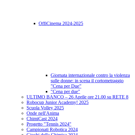
OffiCinema 2024-2025
Giornata internazionale contro la violenza
sulle donne: in scena il cortometraggio
”Cena per Due”
"Cena per due"
ULTIMO BANCO – 26 Aprile ore 21.00 su RETE 8
Robocup Junior Academy! 2025
Scuola Volley 2025
Onde nell'Anima
ChimiCast 2024
Progetto "Tennis 2024"
Campionati Robotica 2024
Giochi della Chimica 2024