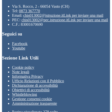
Via S. Rocco, 2 - 66054 Vasto (CH)
Tel:
0873 367770
Email:
chis013002@istruzione.it
Link per inviare una mail
PEC:
chis013002@pec.istruzione.it
Link per inviare una mail
C.F.: 83001670690
Seguici su
Facebook
Youtube
Sezione Link Utili
Cookie policy
Note legali
Informativa Privacy
Ufficio Relazioni con il Pubblico
Dichiarazione di accessibilità
Obiettivi di accessibilità
Whistleblowing
Gestione consensi cookie
Amministrazione trasparente
Pagina visualizzata
278
volte