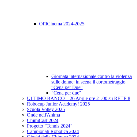
OffiCinema 2024-2025
Giornata internazionale contro la violenza
sulle donne: in scena il cortometraggio
”Cena per Due”
"Cena per due"
ULTIMO BANCO – 26 Aprile ore 21.00 su RETE 8
Robocup Junior Academy! 2025
Scuola Volley 2025
Onde nell'Anima
ChimiCast 2024
Progetto "Tennis 2024"
Campionati Robotica 2024
Giochi della Chimica 2024