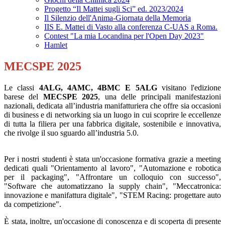
Progetto “Il Mattei sugli Sci” ed. 2023/2024
Il Silenzio dell'Anima-Giornata della Memoria
IIS E. Mattei di Vasto alla conferenza C-UAS a Roma.
Contest "La mia Locandina per l'Open Day 2023"
Hamlet
MECSPE 2025
Le classi
4ALG, 4AMC, 4BMC E 5ALG
visitano l'edizione
barese del
MECSPE 2025
, una delle principali manifestazioni
nazionali, dedicata all’industria manifatturiera che offre sia occasioni
di business e di networking sia un luogo in cui scoprire le eccellenze
di tutta la filiera per una fabbrica digitale, sostenibile e innovativa,
che rivolge il suo sguardo all’industria 5.0.
Per i nostri studenti è stata un'occasione formativa grazie a meeting
dedicati quali "Orientamento al lavoro", "Automazione e robotica
per il packaging", "Affrontare un colloquio con successo",
"Software che automatizzano la supply chain", "Meccatronica:
innovazione e manifattura digitale", "STEM Racing: progettare auto
da competizione".
È stata, inoltre, un'occasione di conoscenza e di scoperta di presente