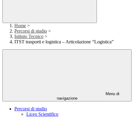
Home
>
Percorsi di studio
>
Istituto Tecnico
>
ITST trasporti e logistica – Articolazione “Logistica”
Menu di
navigazione
Percorsi di studio
Liceo Scientifico