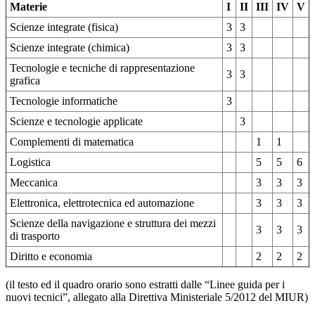
Materie
I
II
III
IV
V
Scienze integrate (fisica)
3
3
Scienze integrate (chimica)
3
3
Tecnologie e tecniche di rappresentazione
3
3
grafica
Tecnologie informatiche
3
Scienze e tecnologie applicate
3
Complementi di matematica
1
1
Logistica
5
5
6
Meccanica
3
3
3
Elettronica, elettrotecnica ed automazione
3
3
3
Scienze della navigazione e struttura dei mezzi
3
3
3
di trasporto
Diritto e economia
2
2
2
(il testo ed il quadro orario sono estratti dalle “Linee guida per i
nuovi tecnici”, allegato alla Direttiva Ministeriale 5/2012 del MIUR)