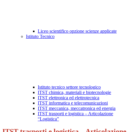
Liceo scientifico opzione scienze applicate
Istituto Tecnico
Istituto tecnico settore tecnologico
ITST chimica, materiali e biotecnologie
ITST elettronica ed elettrotecnica
ITST informatica e telecomunicazioni
ITST meccanica, meccatronica ed energia
ITST trasporti e logistica – Articolazione
“Logistica”
ITST trasporti e logistica – Articolazione