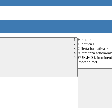
Home
>
Didattica
>
Offerta formativa
>
Alternanza scuola-la
EUR.ECO: imminente l
imprenditori