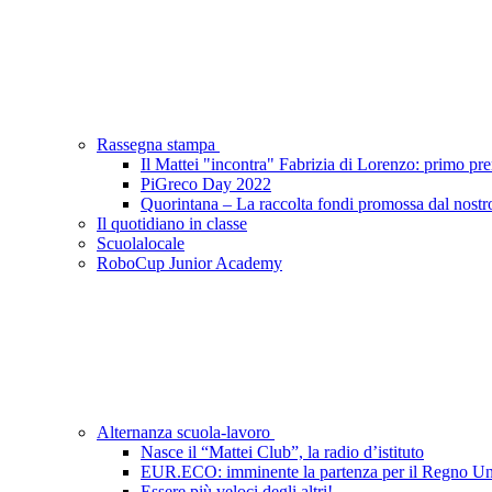
Rassegna stampa
Il Mattei "incontra" Fabrizia di Lorenzo: primo pr
PiGreco Day 2022
Quorintana – La raccolta fondi promossa dal nostro I
Il quotidiano in classe
Scuolalocale
RoboCup Junior Academy
Alternanza scuola-lavoro
Nasce il “Mattei Club”, la radio d’istituto
EUR.ECO: imminente la partenza per il Regno Unito
Essere più veloci degli altri!