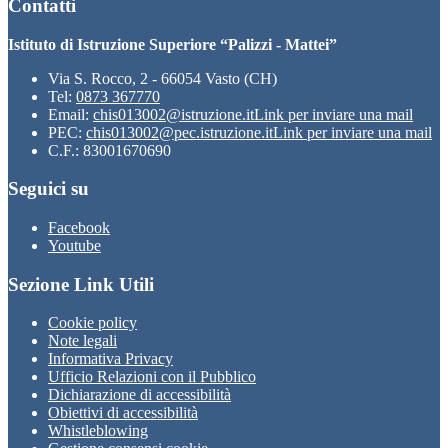
Contatti
Istituto di Istruzione Superiore “Palizzi - Mattei”
Via S. Rocco, 2 - 66054 Vasto (CH)
Tel:
0873 367770
Email:
chis013002@istruzione.it
Link per inviare una mail
PEC:
chis013002@pec.istruzione.it
Link per inviare una mail
C.F.: 83001670690
Seguici su
Facebook
Youtube
Sezione Link Utili
Cookie policy
Note legali
Informativa Privacy
Ufficio Relazioni con il Pubblico
Dichiarazione di accessibilità
Obiettivi di accessibilità
Whistleblowing