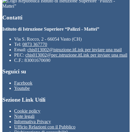
Istituto di Istruzione Superiore “Palizzi -
Mattei”
Contatti
Istituto di Istruzione Superiore “Palizzi - Mattei”
Via S. Rocco, 2 - 66054 Vasto (CH)
Tel:
0873 367770
Email:
chis013002@istruzione.it
Link per inviare una mail
PEC:
chis013002@pec.istruzione.it
Link per inviare una mail
C.F.: 83001670690
Seguici su
Facebook
Youtube
Sezione Link Utili
Cookie policy
Note legali
Informativa Privacy
Ufficio Relazioni con il Pubblico