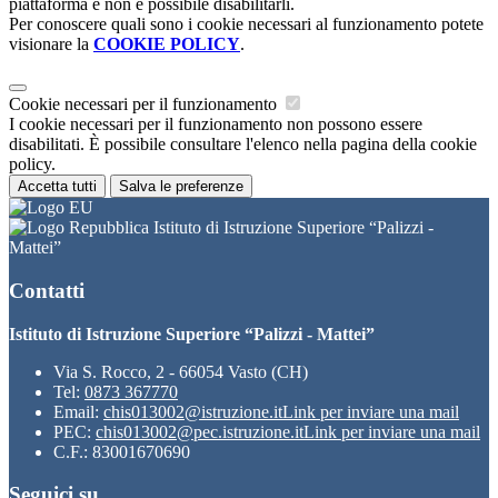
piattaforma e non è possibile disabilitarli.
Per conoscere quali sono i cookie necessari al funzionamento potete
visionare la
COOKIE POLICY
.
Cookie necessari per il funzionamento
I cookie necessari per il funzionamento non possono essere
disabilitati. È possibile consultare l'elenco nella pagina della cookie
policy.
Accetta tutti
Salva le preferenze
Istituto di Istruzione Superiore “Palizzi -
Mattei”
Contatti
Istituto di Istruzione Superiore “Palizzi - Mattei”
Via S. Rocco, 2 - 66054 Vasto (CH)
Tel:
0873 367770
Email:
chis013002@istruzione.it
Link per inviare una mail
PEC:
chis013002@pec.istruzione.it
Link per inviare una mail
C.F.: 83001670690
Seguici su