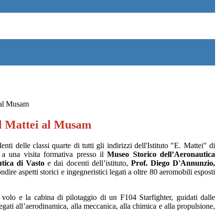
i al Musam
el Mattei al Musam
ti delle classi quarte di tutti gli indirizzi dell'Istituto "E. Mattei" di
 a una visita formativa presso il
Museo Storico dell’Aeronautica
tica di Vasto
e dai docenti dell’istituto,
Prof.
Diego D'Annunzio,
ire aspetti storici e ingegneristici legati a oltre 80 aeromobili esposti
olo e la cabina di pilotaggio di un F104 Starfighter, guidati dalle
legati all’aerodinamica, alla meccanica, alla chimica e alla propulsione,