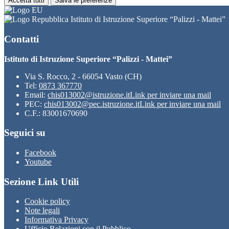
Accetta tutti
Salva le preferenze
Istituto di Istruzione Superiore “Palizzi - Mattei”
Contatti
Istituto di Istruzione Superiore “Palizzi - Mattei”
Via S. Rocco, 2 - 66054 Vasto (CH)
Tel:
0873 367770
Email:
chis013002@istruzione.it
Link per inviare una mail
PEC:
chis013002@pec.istruzione.it
Link per inviare una mail
C.F.: 83001670690
Seguici su
Facebook
Youtube
Sezione Link Utili
Cookie policy
Note legali
Informativa Privacy
Ufficio Relazioni con il Pubblico