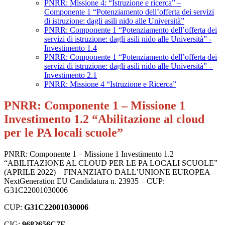
PNRR: Missione 4: “Istruzione e ricerca” –
Componente 1 “Potenziamento dell’offerta dei servizi
di istruzione: dagli asili nido alle Università”
PNRR: Componente 1 “Potenziamento dell’offerta dei
servizi di istruzione: dagli asili nido alle Università” -
Investimento 1.4
PNRR: Componente 1 “Potenziamento dell’offerta dei
servizi di istruzione: dagli asili nido alle Università” –
Investimento 2.1
PNRR: Missione 4 “Istruzione e Ricerca”
PNRR: Componente 1 – Missione 1
Investimento 1.2 “Abilitazione al cloud
per le PA locali scuole”
PNRR: Componente 1 – Missione 1 Investimento 1.2
“ABILITAZIONE AL CLOUD PER LE PA LOCALI SCUOLE”
(APRILE 2022) – FINANZIATO DALL’UNIONE EUROPEA –
NextGeneration EU Candidatura n. 23935 – CUP:
G31C22001030006
CUP:
G31C22001030006
CIG:
9682656C7E